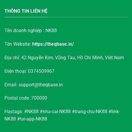
THÔNG TIN LIÊN HỆ
Tên doanh nghiệp : NK88
Tên Website:
https://theqbase.in/
Địa chỉ: 42 Nguyễn Kim, Vũng Tàu, Hồ Chí Minh, Việt Nam
Điện thoại: 0374509967
Email:
support@theqbase.in
Postal code :700000
Hastags: #NK88 #nha-cai-NK88 #trang-chu-NK88 #link-
NK88 #tai-app-NK88