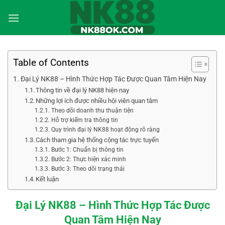
Bỏ
qua
nội
dung
Table of Contents
Đại Lý NK88 – Hình Thức Hợp Tác Được Quan Tâm Hiện Nay
Thông tin về đại lý NK88 hiện nay
Những lợi ích được nhiều hội viên quan tâm
Theo dõi doanh thu thuận tiện
Hỗ trợ kiểm tra thông tin
Quy trình đại lý NK88 hoạt động rõ ràng
Cách tham gia hệ thống cộng tác trực tuyến
Bước 1: Chuẩn bị thông tin
Bước 2: Thực hiện xác minh
Bước 3: Theo dõi trạng thái
Kết luận
Đại Lý NK88 – Hình Thức Hợp Tác Được
Quan Tâm Hiện Nay