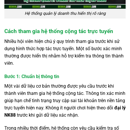
Hệ thống quản lý doanh thu hiển thị rõ ràng
Cách tham gia hệ thống cộng tác trực tuyến
Nhiều hội viên hiện chú ý quy trình tham gia trước khi sử
dụng hình thức hợp tác trực tuyến. Một số bước xác minh
thường được hiển thị nhằm hỗ trợ kiểm tra thông tin thành
viên.
Bước 1: Chuẩn bị thông tin
Một vài dữ liệu cơ bản thường được yêu cầu trước khi
thành viên tham gia hệ thống cộng tác. Thông tin xác minh
giúp hạn chế tình trạng truy cập sai tài khoản trên nền tảng
trực tuyến hiện nay. Không ít người chơi hiện theo dõi
đại lý
NK88
trước khi gửi dữ liệu xác nhận.
Trong nhiều thời điểm, hệ thống còn yêu cầu kiểm tra số