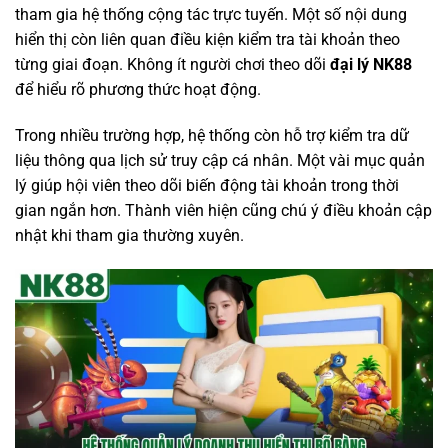
tham gia hệ thống cộng tác trực tuyến. Một số nội dung
hiển thị còn liên quan điều kiện kiểm tra tài khoản theo
từng giai đoạn. Không ít người chơi theo dõi
đại lý NK88
để hiểu rõ phương thức hoạt động.
Trong nhiều trường hợp, hệ thống còn hỗ trợ kiểm tra dữ
liệu thông qua lịch sử truy cập cá nhân. Một vài mục quản
lý giúp hội viên theo dõi biến động tài khoản trong thời
gian ngắn hơn. Thành viên hiện cũng chú ý điều khoản cập
nhật khi tham gia thường xuyên.