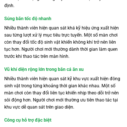
định.
Súng bắn tốc độ nhanh
Nhiều thành viên hiện quan sát khá kỹ hiệu ứng xuất hiện
sau từng lượt xử lý mục tiêu trực tuyến. Một số màn chơi
còn thay đổi tốc độ sinh vật khiến không khí trở nên liên
tục hơn. Người chơi mới thường dành thời gian làm quen
trước khi thao tác trên màn hình.
Vũ khí diện rộng lớn trong bắn cá ăn xu
Nhiều thành viên hiện quan sát kỹ khu vực xuất hiện đông
sinh vật trong từng khoảng thời gian khác nhau. Một số
màn chơi còn thay đổi liên tục khiến nhịp theo dõi trở nên
sôi động hơn. Người chơi mới thường ưu tiên thao tác tại
khu vực dễ quan sát trên giao diện.
Công cụ hỗ trợ đặc biệt