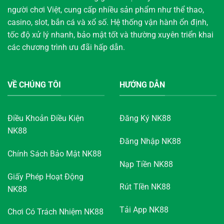
người chơi Việt, cung cấp nhiều sản phẩm như thể thao,
casino, slot, bắn cá và xổ số. Hệ thống vận hành ổn định,
tốc độ xử lý nhanh, bảo mật tốt và thường xuyên triển khai
các chương trình ưu đãi hấp dẫn.
VỀ CHÚNG TÔI
HƯỚNG DẪN
Điều Khoản Điều Kiện
Đăng Ký NK88
NK88
Đăng Nhập NK88
Chính Sách Bảo Mật NK88
Nạp Tiền NK88
Giấy Phép Hoạt Động
Rút TIền NK88
NK88
Tải App NK88
Chơi Có Trách Nhiệm NK88