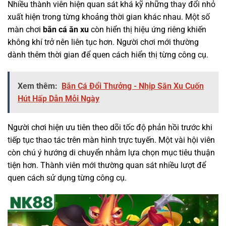
Nhiều thành viên hiện quan sát khá kỹ những thay đổi nhỏ
xuất hiện trong từng khoảng thời gian khác nhau. Một số
màn chơi
bắn cá ăn xu
còn hiển thị hiệu ứng riêng khiến
không khí trở nên liên tục hơn. Người chơi mới thường
dành thêm thời gian để quen cách hiển thị từng công cụ.
Xem thêm:
Bắn Cá Đổi Thưởng - Nhịp Săn Xu Cuốn
Hút Hấp Dẫn Mỗi Ngày
Người chơi hiện ưu tiên theo dõi tốc độ phản hồi trước khi
tiếp tục thao tác trên màn hình trực tuyến. Một vài hội viên
còn chú ý hướng di chuyển nhằm lựa chọn mục tiêu thuận
tiện hơn. Thành viên mới thường quan sát nhiều lượt để
quen cách sử dụng từng công cụ.