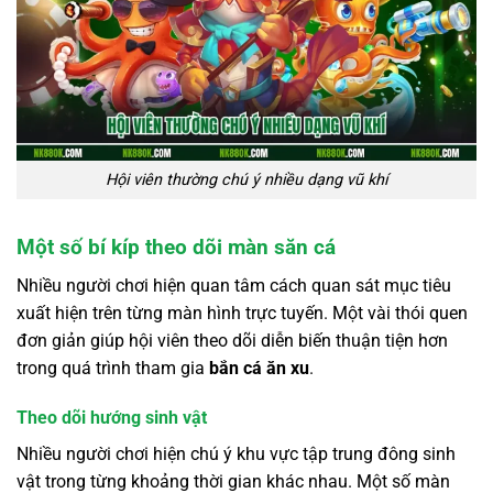
Hội viên thường chú ý nhiều dạng vũ khí
Một số bí kíp theo dõi màn săn cá
Nhiều người chơi hiện quan tâm cách quan sát mục tiêu
xuất hiện trên từng màn hình trực tuyến. Một vài thói quen
đơn giản giúp hội viên theo dõi diễn biến thuận tiện hơn
trong quá trình tham gia
bắn cá ăn xu
.
Theo dõi hướng sinh vật
Nhiều người chơi hiện chú ý khu vực tập trung đông sinh
vật trong từng khoảng thời gian khác nhau. Một số màn