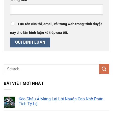
Trang web
Lưu tên của tôi, email, và trang web trong trình duyệt
này cho lần bình luận kế tiếp của tôi.
BÀI VIẾT MỚI NHẤT
Kèo Châu Á Mang Lại Lợi Nhuận Cao Nhờ Phân
20
Tích Tỷ Lệ
Th5