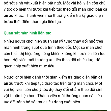
bỏ sót sinh vật xuất hiện bất ngờ. Một vài hội viên còn chú
ý tốc độ hiển thị trước khi tiếp tục theo dõi màn chơi
bắn cá
ăn xu
khác. Thành viên mới thường kiểm tra kỹ giao diện
trước thời điểm tham gia liên tục.
Quan sát màn hình liên tục
Nhiều người chơi hiện quan sát kỹ từng thay đổi nhỏ trên
màn hình trong suốt quá trình theo dõi. Một số màn chơi
còn hiển thị hiệu ứng riêng khiến không khí trở nên liên tục
hơn. Hội viên mới thường ưu tiên theo dõi nhiều lượt để
quen nhịp xuất hiện mục tiêu.
Người chơi hiện dành thời gian kiểm tra giao diện
bắn cá
ăn xu
trước khi tiếp tục thao tác trên từng màn chơi. Một
vài hội viên còn chú ý tốc độ thay đổi nhằm theo dõi sinh
vật thuận tiện hơn. Thành viên mới thường quan sát liên
tục để tránh bỏ sót mục tiêu đang xuất hiện.