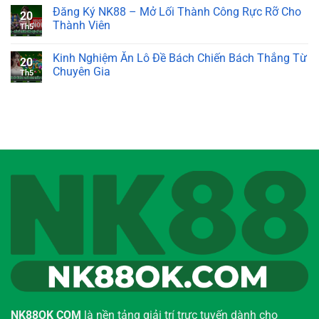
Đăng Ký NK88 – Mở Lối Thành Công Rực Rỡ Cho
20
Thành Viên
Th5
Kinh Nghiệm Ăn Lô Đề Bách Chiến Bách Thắng Từ
20
Chuyên Gia
Th5
NK88OK COM
là nền tảng giải trí trực tuyến dành cho