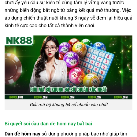
chơi ấy yêu cầu sự kiên trì cùng tâm lý vững vàng trước
những biến động bất ngờ từ bảng kết quả mở thưởng. Việc
áp dụng chiến thuật nuôi khung 3 ngày sẽ đem lại hiệu quả
kinh tế cực cao cho tất cả thành viên chơi.
Giải mã bộ khung 64 số chuẩn xác nhất
Bí quyết soi cầu dàn đề hôm nay bất bại
Dàn đề hôm nay
sử dụng phương pháp bạc nhớ giúp tìm