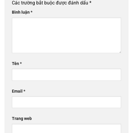
Các trường bắt buộc được đánh dấu
*
Bình luận
*
Tên
*
Email
*
Trang web