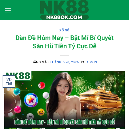
Bỏ
qua
nội
dung
XỔ SỐ
Dàn Đề Hôm Nay – Bật Mí Bí Quyết
Săn Hũ Tiền Tỷ Cực Dễ
ĐĂNG VÀO
THÁNG 5 20, 2026
BỞI
ADMIN
20
Th5