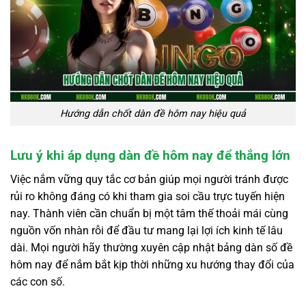
Hướng dẫn chốt dàn đề hôm nay hiệu quả
Lưu ý khi áp dụng dàn đề hôm nay để thắng lớn
Việc nắm vững quy tắc cơ bản giúp mọi người tránh được
rủi ro không đáng có khi tham gia soi cầu trực tuyến hiện
nay. Thành viên cần chuẩn bị một tâm thế thoải mái cùng
nguồn vốn nhàn rỗi để đầu tư mang lại lợi ích kinh tế lâu
dài. Mọi người hãy thường xuyên cập nhật bảng dàn số đề
hôm nay để nắm bắt kịp thời những xu hướng thay đổi của
các con số.