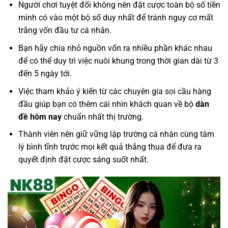
Người chơi tuyệt đối không nên đặt cược toàn bộ số tiền
mình có vào một bộ số duy nhất để tránh nguy cơ mất
trắng vốn đầu tư cá nhân.
Bạn hãy chia nhỏ nguồn vốn ra nhiều phần khác nhau
để có thể duy trì việc nuôi khung trong thời gian dài từ 3
đến 5 ngày tới.
Việc tham khảo ý kiến từ các chuyên gia soi cầu hàng
đầu giúp bạn có thêm cái nhìn khách quan về bộ
dàn
đề hôm nay
chuẩn nhất thị trường.
Thành viên nên giữ vững lập trường cá nhân cùng tâm
lý bình tĩnh trước mọi kết quả thắng thua để đưa ra
quyết định đặt cược sáng suốt nhất.