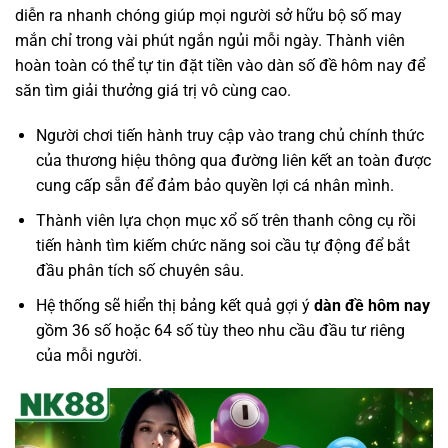
diễn ra nhanh chóng giúp mọi người sở hữu bộ số may
mắn chỉ trong vài phút ngắn ngủi mỗi ngày. Thành viên
hoàn toàn có thể tự tin đặt tiền vào dàn số đề hôm nay để
săn tìm giải thưởng giá trị vô cùng cao.
Người chơi tiến hành truy cập vào trang chủ chính thức
của thương hiệu thông qua đường liên kết an toàn được
cung cấp sẵn để đảm bảo quyền lợi cá nhân mình.
Thành viên lựa chọn mục xổ số trên thanh công cụ rồi
tiến hành tìm kiếm chức năng soi cầu tự động để bắt
đầu phân tích số chuyên sâu.
Hệ thống sẽ hiển thị bảng kết quả gợi ý
dàn đề hôm nay
gồm 36 số hoặc 64 số tùy theo nhu cầu đầu tư riêng
của mỗi người.