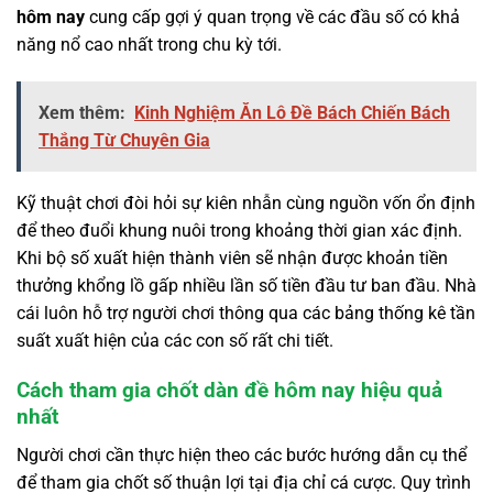
hôm nay
cung cấp gợi ý quan trọng về các đầu số có khả
năng nổ cao nhất trong chu kỳ tới.
Xem thêm:
Kinh Nghiệm Ăn Lô Đề Bách Chiến Bách
Thắng Từ Chuyên Gia
Kỹ thuật chơi đòi hỏi sự kiên nhẫn cùng nguồn vốn ổn định
để theo đuổi khung nuôi trong khoảng thời gian xác định.
Khi bộ số xuất hiện thành viên sẽ nhận được khoản tiền
thưởng khổng lồ gấp nhiều lần số tiền đầu tư ban đầu. Nhà
cái luôn hỗ trợ người chơi thông qua các bảng thống kê tần
suất xuất hiện của các con số rất chi tiết.
Cách tham gia chốt dàn đề hôm nay hiệu quả
nhất
Người chơi cần thực hiện theo các bước hướng dẫn cụ thể
để tham gia chốt số thuận lợi tại địa chỉ cá cược. Quy trình