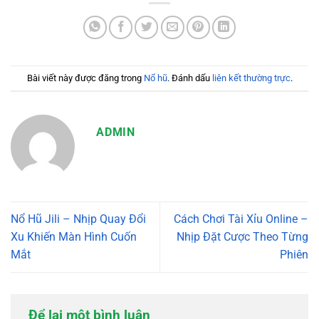
Bài viết này được đăng trong
Nổ hũ
. Đánh dấu
liên kết thường trực
.
ADMIN
Nổ Hũ Jili – Nhịp Quay Đổi
Cách Chơi Tài Xỉu Online –
Xu Khiến Màn Hình Cuốn
Nhịp Đặt Cược Theo Từng
Mắt
Phiên
Để lại một bình luận