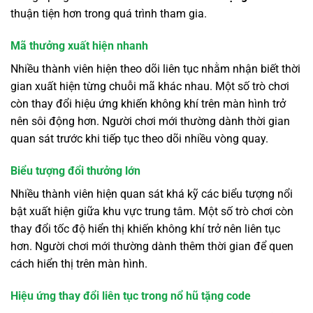
thuận tiện hơn trong quá trình tham gia.
Mã thưởng xuất hiện nhanh
Nhiều thành viên hiện theo dõi liên tục nhằm nhận biết thời
gian xuất hiện từng chuỗi mã khác nhau. Một số trò chơi
còn thay đổi hiệu ứng khiến không khí trên màn hình trở
nên sôi động hơn. Người chơi mới thường dành thời gian
quan sát trước khi tiếp tục theo dõi nhiều vòng quay.
Biểu tượng đổi thưởng lớn
Nhiều thành viên hiện quan sát khá kỹ các biểu tượng nổi
bật xuất hiện giữa khu vực trung tâm. Một số trò chơi còn
thay đổi tốc độ hiển thị khiến không khí trở nên liên tục
hơn. Người chơi mới thường dành thêm thời gian để quen
cách hiển thị trên màn hình.
Hiệu ứng thay đổi liên tục trong nổ hũ tặng code