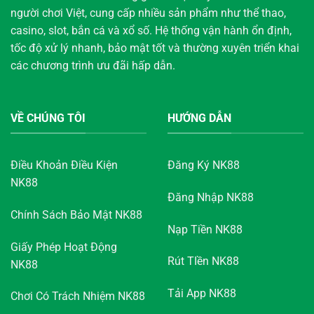
người chơi Việt, cung cấp nhiều sản phẩm như thể thao,
casino, slot, bắn cá và xổ số. Hệ thống vận hành ổn định,
tốc độ xử lý nhanh, bảo mật tốt và thường xuyên triển khai
các chương trình ưu đãi hấp dẫn.
VỀ CHÚNG TÔI
HƯỚNG DẪN
Điều Khoản Điều Kiện
Đăng Ký NK88
NK88
Đăng Nhập NK88
Chính Sách Bảo Mật NK88
Nạp Tiền NK88
Giấy Phép Hoạt Động
Rút TIền NK88
NK88
Tải App NK88
Chơi Có Trách Nhiệm NK88