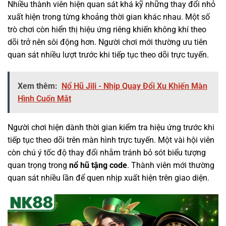
Nhiều thành viên hiện quan sát khá kỹ những thay đổi nhỏ
xuất hiện trong từng khoảng thời gian khác nhau. Một số
trò chơi còn hiển thị hiệu ứng riêng khiến không khí theo
dõi trở nên sôi động hơn. Người chơi mới thường ưu tiên
quan sát nhiều lượt trước khi tiếp tục theo dõi trực tuyến.
Xem thêm:
Nổ Hũ Jili - Nhịp Quay Đổi Xu Khiến Màn
Hình Cuốn Mắt
Người chơi hiện dành thời gian kiểm tra hiệu ứng trước khi
tiếp tục theo dõi trên màn hình trực tuyến. Một vài hội viên
còn chú ý tốc độ thay đổi nhằm tránh bỏ sót biểu tượng
quan trọng trong
nổ hũ tặng code
. Thành viên mới thường
quan sát nhiều lần để quen nhịp xuất hiện trên giao diện.